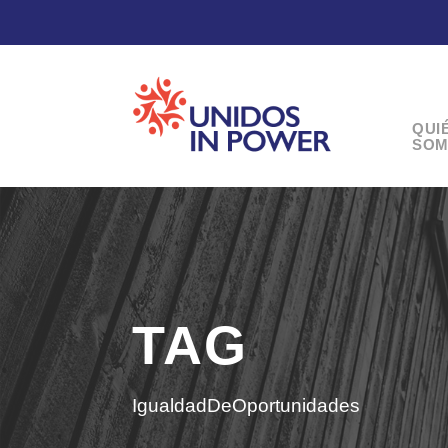
QUI
SOM
TAG
IgualdadDeOportunidades