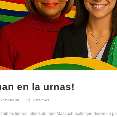
nan en la urnas!
SYCOBRAND
NOTICIAS
creíbles líderes latinos de todo Massachusetts que dieron un pa