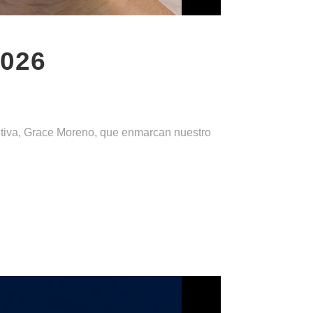
2026
cutiva, Grace Moreno, que enmarcan nuestro