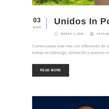
Unidos In P
03
MAR
MARZO 3, 2026
PSYCO
Comenzamos este mes con reflexiones de nue
trabajo en liderazgo, alineación y avances 
READ MORE