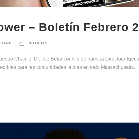
ower – Boletín Febrero 
BRAND
NOTICIAS
stro Chair, el Dr. Joe Betancourt, y de nuestra Directora Eje
medibles para las comunidades latinas en todo Massachusetts.