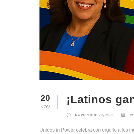
¡Latinos ga
20
NOV
NOVIEMBRE 20, 2025
P
Unidos in Power celebra con orgullo a los in