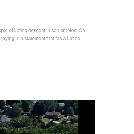
le of Latino descent in senior roles. On
aying in a statement that “as a Latino