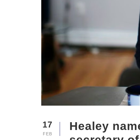
Healey name
17
FEB
secretary of