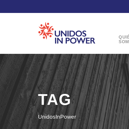
QUI
SOM
TAG
UnidosInPower