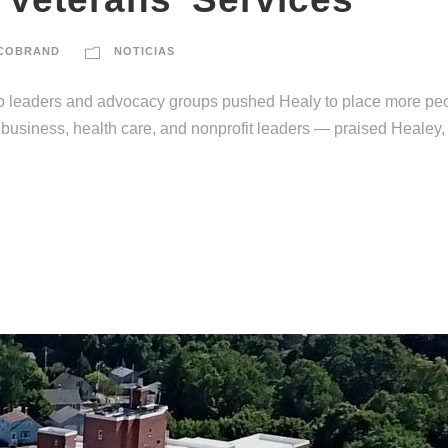
COBRAND
NOTICIAS
o leaders and advocacy groups pushed Healy to place more peop
business, health care, and nonprofit leaders — praised Healey, s