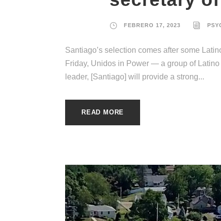
FEBRERO 17, 2023
PSY
Santiago’s selection comes after some Latin
Friday, Unidos in Power — a group of Latino 
leader, [Santiago] will provide a strong...
READ MORE